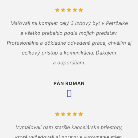
Maľovali mi komplet celý 3 izbový byt v Petržalke
a všetko prebehlo podľa mojich predstáv.
Profesionálne a dôkladne odvedená práca, chválim aj
celkový prístup a komunikáciu. Ďakujem
a odporúčam.
PÁN ROMAN
Vymaľovali nám staršie kancelárske priestory,
ktoré vyžadovali aj opravu a vyrovnanie stien.