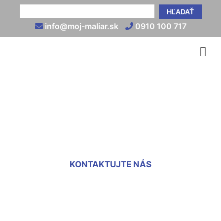
HĽADAŤ
info@moj-maliar.sk
0910 100 717
Maľovka na stenu
Bernolákovo
KONTAKTUJTE NÁS