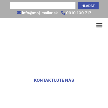
HĽADAŤ
info@moj-maliar.sk
0910 100 717
Cena maľovky za m2 Zlaté
Klasy
KONTAKTUJTE NÁS