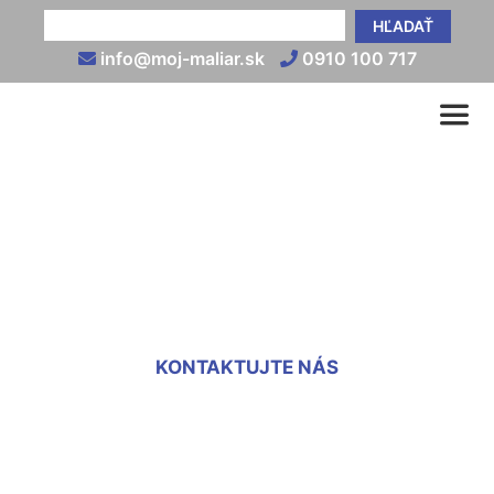
HĽADAŤ
info@moj-maliar.sk
0910 100 717
Cena maľovky za m2
Trnávka
KONTAKTUJTE NÁS