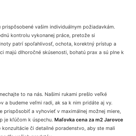
ú prispôsobené vašim individuálnym požiadavkám.
lednú kontrolu vykonanej práce, pretože si
ty patrí spoľahlivosť, ochota, korektný prístup a
i majú dlhoročné skúsenosti, bohatú prax a sú plne k
nechajte to na nás. Našimi rukami prešlo veľké
a budeme veľmi radi, ak sa k nim pridáte aj vy.
 prispôsobiť a vyhovieť v maximálnej možnej miere,
up je kľúčom k úspechu.
Maľovka cena za m2 Jarovce
konzultácie či detailné poradenstvo, aby ste mali