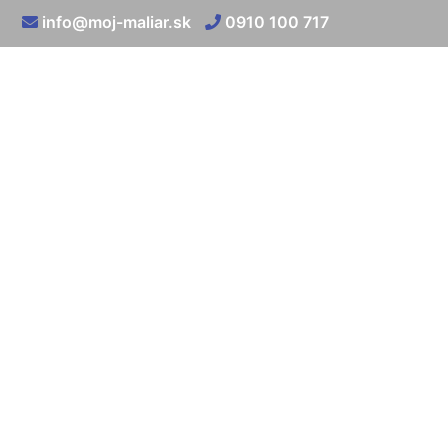
info@moj-maliar.sk
0910 100 717
Cena 