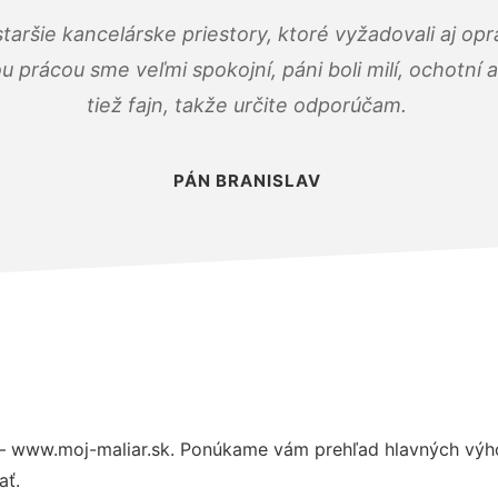
taršie kancelárske priestory, ktoré vyžadovali aj op
u prácou sme veľmi spokojní, páni boli milí, ochotní
tiež fajn, takže určite odporúčam.
PÁN BRANISLAV
– www.moj-maliar.sk. Ponúkame vám prehľad hlavných výho
ať.