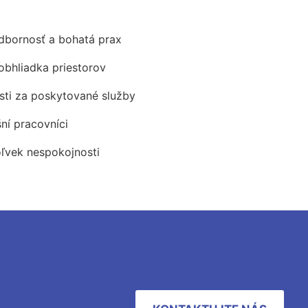
odbornosť a bohatá prax
obhliadka priestorov
ti za poskytované služby
šní pracovníci
oľvek nespokojnosti