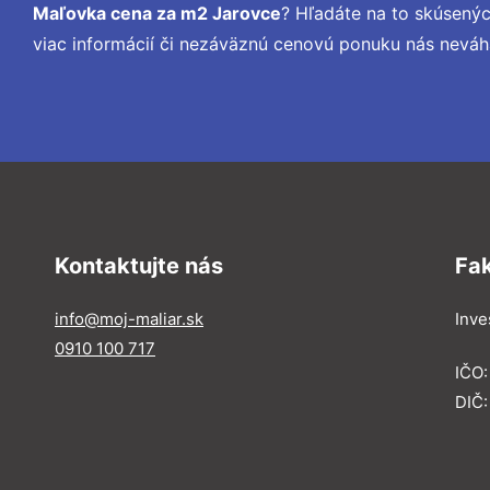
Maľovka cena za m2 Jarovce
? Hľadáte na to skúsený
viac informácií či nezáväznú cenovú ponuku nás neváh
Kontaktujte nás
Fa
info@moj-maliar.sk
Inves
0910 100 717
IČO:
DIČ: