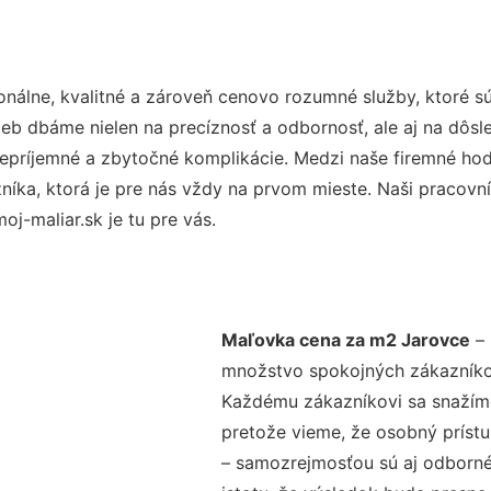
nálne, kvalitné a zároveň cenovo rozumné služby, ktoré s
užieb dbáme nielen na precíznosť a odbornosť, ale aj na dôs
ríjemné a zbytočné komplikácie. Medzi naše firemné hodno
ka, ktorá je pre nás vždy na prvom mieste. Naši pracovníc
j-maliar.sk je tu pre vás.
Maľovka cena za m2 Jarovce
– 
množstvo spokojných zákazníkov 
Každému zákazníkovi sa snažíme
pretože vieme, že osobný príst
– samozrejmosťou sú aj odborné 