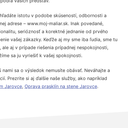
 podľa vašich predstáv.
hľadáte istotu v podobe skúseností, odbornosti a
nej adrese – www.moj-maliar.sk. Inak povedané,
nalitu, serióznosť a korektné jednanie od prvého
nie vašej zákazky. Keďže aj my sme iba ľudia, sme tu
 ale aj v prípade riešenia prípadnej nespokojnosti,
me sa ju vyriešiť k vašej spokojnosti.
S nami sa o výsledok nemusíte obávať. Neváhajte a
ií. Prezrite si aj ďalšie naše služby, ako napríklad
ím Jarovce
,
Oprava prasklín na stene Jarovce
.