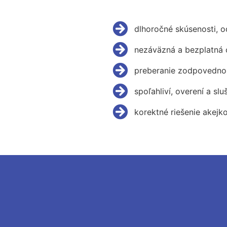
dlhoročné skúsenosti, 
nezáväzná a bezplatná 
preberanie zodpovednos
spoľahliví, overení a slu
korektné riešenie akejk