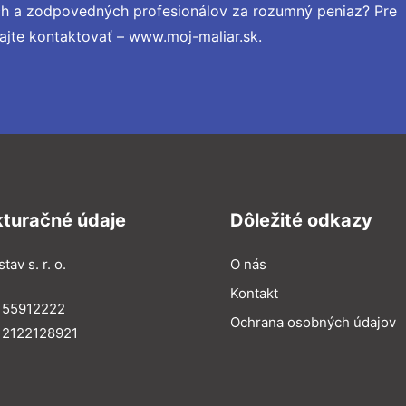
ch a zodpovedných profesionálov za rozumný peniaz? Pre
ajte kontaktovať – www.moj-maliar.sk.
kturačné údaje
Dôležité odkazy
tav s. r. o.
O nás
Kontakt
 55912222
Ochrana osobných údajov
 2122128921