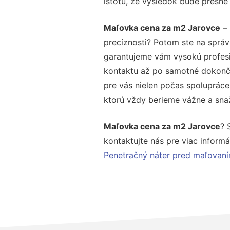
istotu, že výsledok bude presne
Maľovka cena za m2 Jarovce
– 
precíznosti? Potom ste na správ
garantujeme vám vysokú profesio
kontaktu až po samotné dokonče
pre vás nielen počas spolupráce,
ktorú vždy berieme vážne a snaží
Maľovka cena za m2 Jarovce
? 
kontaktujte nás pre viac informác
Penetračný náter pred maľovan