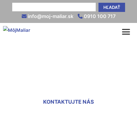
HĽADAŤ
info@moj-maliar.sk
0910 100 717
Maľovanie stien cena m2
Hviezdoslavov
KONTAKTUJTE NÁS