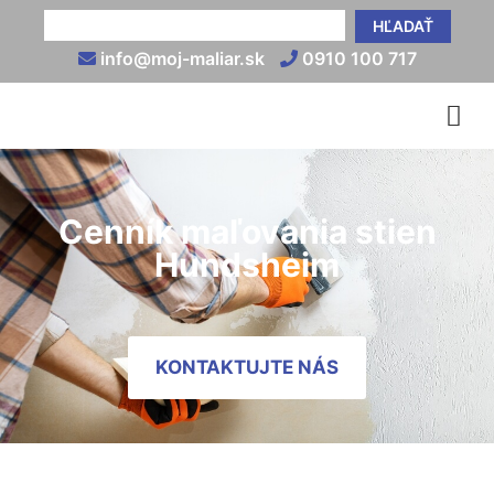
HĽADAŤ
info@moj-maliar.sk
0910 100 717
Cenník maľovania stien
Hundsheim
KONTAKTUJTE NÁS