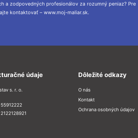
ch a zodpovedných profesionálov za rozumný peniaz? Pre
ajte kontaktovať – www.moj-maliar.sk.
kturačné údaje
Dôležité odkazy
tav s. r. o.
O nás
Kontakt
 55912222
Ochrana osobných údajov
 2122128921