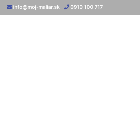
info@moj-maliar.sk
0910 100 717
Koľko st