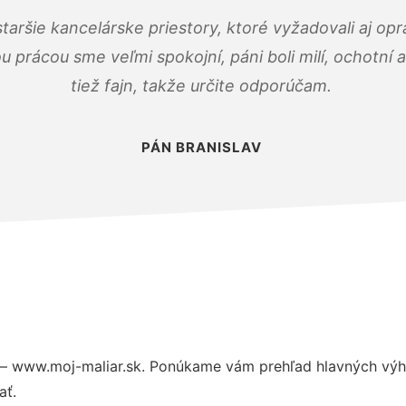
taršie kancelárske priestory, ktoré vyžadovali aj op
u prácou sme veľmi spokojní, páni boli milí, ochotní
tiež fajn, takže určite odporúčam.
PÁN BRANISLAV
– www.moj-maliar.sk. Ponúkame vám prehľad hlavných výho
ať.