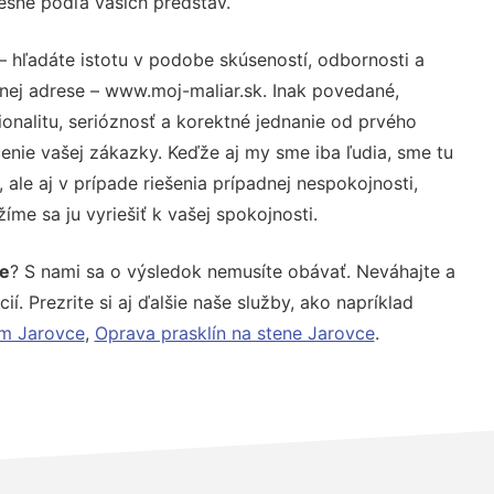
resne podľa vašich predstáv.
– hľadáte istotu v podobe skúseností, odbornosti a
nej adrese – www.moj-maliar.sk. Inak povedané,
nalitu, serióznosť a korektné jednanie od prvého
nie vašej zákazky. Keďže aj my sme iba ľudia, sme tu
 ale aj v prípade riešenia prípadnej nespokojnosti,
me sa ju vyriešiť k vašej spokojnosti.
e
? S nami sa o výsledok nemusíte obávať. Neváhajte a
ií. Prezrite si aj ďalšie naše služby, ako napríklad
ím Jarovce
,
Oprava prasklín na stene Jarovce
.