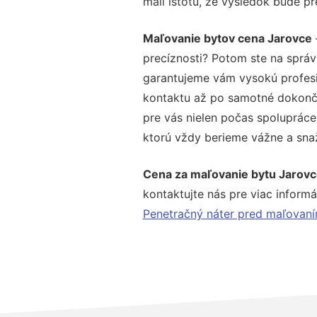
mali istotu, že výsledok bude p
Maľovanie bytov cena Jarovce
precíznosti? Potom ste na správ
garantujeme vám vysokú profesio
kontaktu až po samotné dokonče
pre vás nielen počas spolupráce,
ktorú vždy berieme vážne a snaží
Cena za maľovanie bytu Jarovc
kontaktujte nás pre viac informác
Penetračný náter pred maľovan