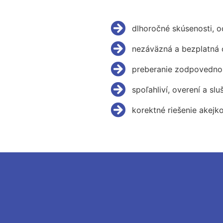
dlhoročné skúsenosti, 
nezáväzná a bezplatná 
preberanie zodpovednos
spoľahliví, overení a slu
korektné riešenie akejk