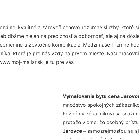
nálne, kvalitné a zároveň cenovo rozumné služby, ktoré 
užieb dbáme nielen na precíznosť a odbornosť, ale aj na dôs
ríjemné a zbytočné komplikácie. Medzi naše firemné hodno
ka, ktorá je pre nás vždy na prvom mieste. Naši pracovníc
www.moj-maliar.sk je tu pre vás.
Vymaľovanie bytu cena Jarovc
množstvo spokojných zákazníkov 
Každému zákazníkovi sa snažíme
pretože vieme, že osobný príst
Jarovce
– samozrejmosťou sú aj