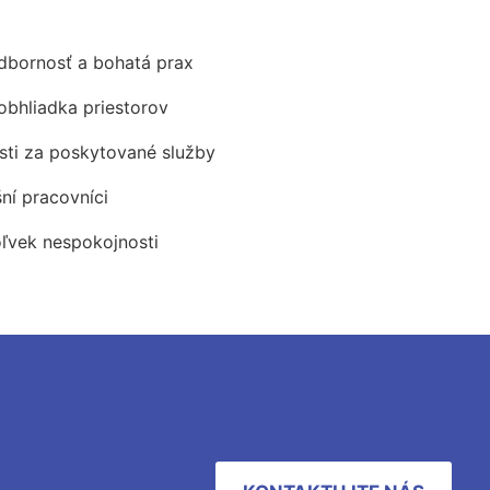
odbornosť a bohatá prax
obhliadka priestorov
ti za poskytované služby
šní pracovníci
oľvek nespokojnosti