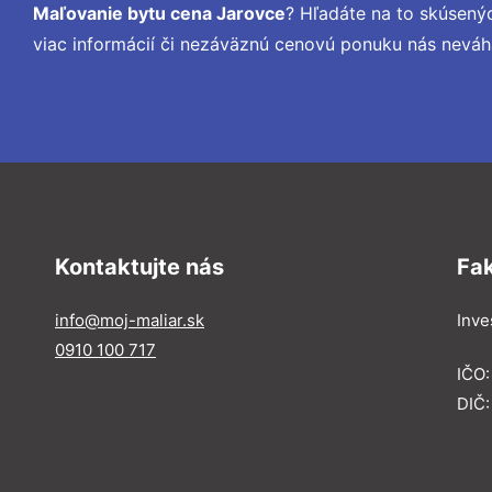
Maľovanie bytu cena Jarovce
? Hľadáte na to skúsený
viac informácií či nezáväznú cenovú ponuku nás neváh
Kontaktujte nás
Fa
info@moj-maliar.sk
Inves
0910 100 717
IČO:
DIČ: