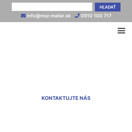
HĽADAŤ
info@moj-maliar.sk
0910 100 717
Koľko stojí maľovanie bytu
Devín
KONTAKTUJTE NÁS