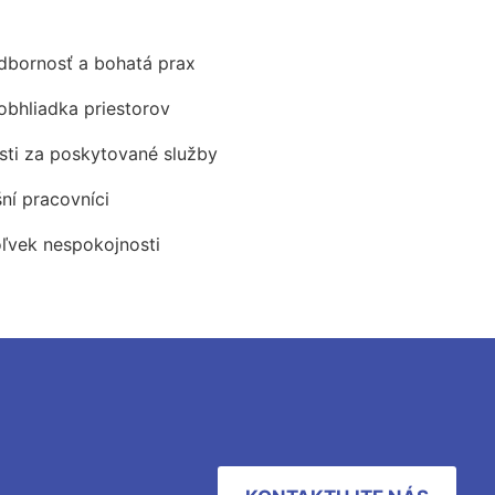
odbornosť a bohatá prax
obhliadka priestorov
ti za poskytované služby
šní pracovníci
oľvek nespokojnosti