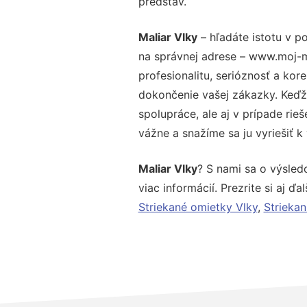
predstáv.
Maliar Vlky
– hľadáte istotu v p
na správnej adrese – www.moj-m
profesionalitu, serióznosť a ko
dokončenie vašej zákazky. Keďže
spolupráce, ale aj v prípade rie
vážne a snažíme sa ju vyriešiť k
Maliar Vlky
? S nami sa o výsled
viac informácií. Prezrite si aj ďa
Striekané omietky Vlky
,
Striekan