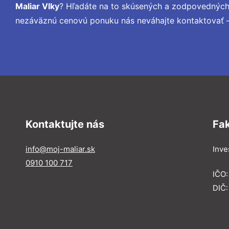
Maliar Vlky
? Hľadáte na to skúsených a zodpovedných 
nezáväznú cenovú ponuku nás neváhajte kontaktovať –
Kontaktujte nás
Fa
info@moj-maliar.sk
Inves
0910 100 717
IČO:
DIČ: