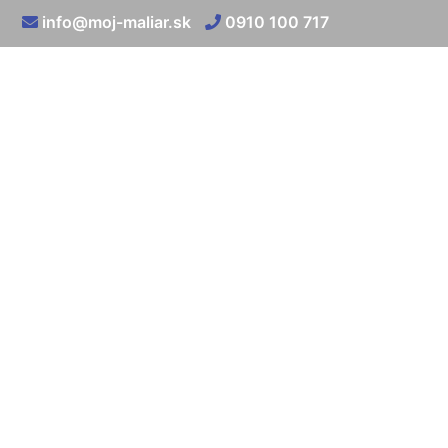
info@moj-maliar.sk
0910 100 717