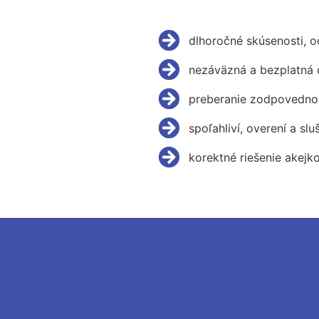
dlhoročné skúsenosti, 
nezáväzná a bezplatná 
preberanie zodpovednos
spoľahliví, overení a slu
korektné riešenie akejk