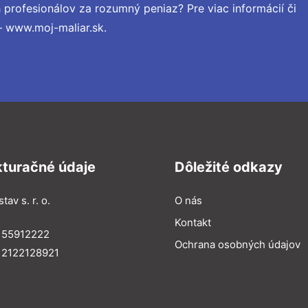
profesionálov za rozumný peniaz? Pre viac informácií či
 www.moj-maliar.sk.
kturačné údaje
Dôležité odkazy
tav s. r. o.
O nás
Kontakt
 55912222
Ochrana osobných údajov
 2122128921