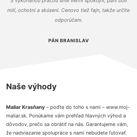
S vykonanou prácou sme veľmi spokojní, páni boli
milí, ochotní a skúsení. Cenovo tiež fajn, takže určite
odporúčam.
PÁN BRANISLAV
Naše výhody
Maliar Krasňany
– poďte do toho s nami – www.moj-
maliar.sk. Ponúkame vám prehľad hlavných výhod a
dôvodov, prečo sa obrátiť na nás. Garantujeme vám,
že nadviazanie spolupráce s nami nebudete ľutovať.