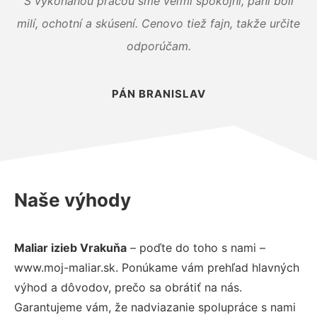
S vykonanou prácou sme veľmi spokojní, páni boli
milí, ochotní a skúsení. Cenovo tiež fajn, takže určite
odporúčam.
PÁN BRANISLAV
Naše výhody
Maliar izieb Vrakuňa
– poďte do toho s nami –
www.moj-maliar.sk. Ponúkame vám prehľad hlavných
výhod a dôvodov, prečo sa obrátiť na nás.
Garantujeme vám, že nadviazanie spolupráce s nami