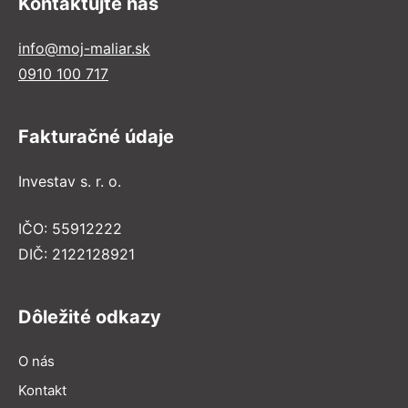
Kontaktujte nás
info@moj-maliar.sk
0910 100 717
Fakturačné údaje
Investav s. r. o.
IČO: 55912222
DIČ: 2122128921
Dôležité odkazy
O nás
Kontakt