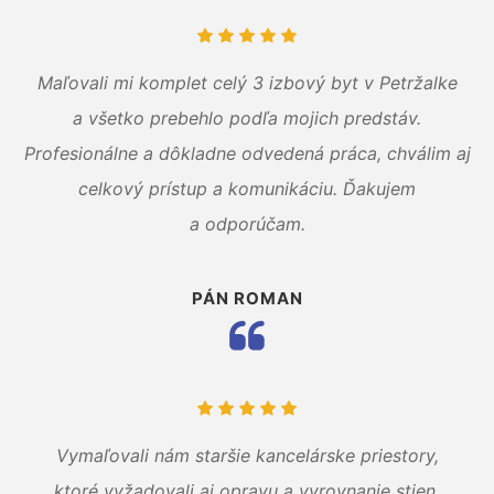
Maľovali mi komplet celý 3 izbový byt v Petržalke
a všetko prebehlo podľa mojich predstáv.
Profesionálne a dôkladne odvedená práca, chválim aj
celkový prístup a komunikáciu. Ďakujem
a odporúčam.
PÁN ROMAN
Vymaľovali nám staršie kancelárske priestory,
ktoré vyžadovali aj opravu a vyrovnanie stien.