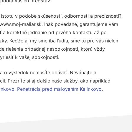
 podľa vašich predstáv.
 istotu v podobe skúseností, odbornosti a precíznosti?
 www.moj-maliar.sk. Inak povedané, garantujeme vám
sť a korektné jednanie od prvého kontaktu až po
y. Keďže aj my sme iba ľudia, sme tu pre vás nielen
de riešenia prípadnej nespokojnosti, ktorú vždy
riešiť k vašej spokojnosti.
sa o výsledok nemusíte obávať. Neváhajte a
ií. Prezrite si aj ďalšie naše služby, ako napríklad
inkovo
,
Penetrácia pred maľovaním Kalinkovo
.