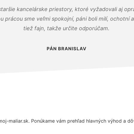
taršie kancelárske priestory, ktoré vyžadovali aj op
u prácou sme veľmi spokojní, páni boli milí, ochotní
tiež fajn, takže určite odporúčam.
PÁN BRANISLAV
oj-maliar.sk. Ponúkame vám prehľad hlavných výhod a dôv