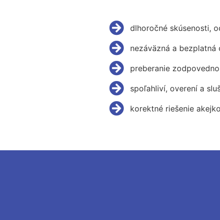
dlhoročné skúsenosti, 
nezáväzná a bezplatná 
preberanie zodpovednos
spoľahliví, overení a slu
korektné riešenie akejk