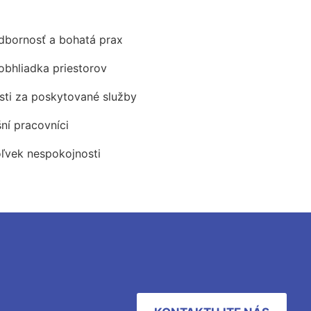
odbornosť a bohatá prax
obhliadka priestorov
ti za poskytované služby
šní pracovníci
oľvek nespokojnosti