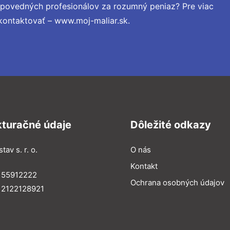
dpovedných profesionálov za rozumný peniaz? Pre viac
kontaktovať – www.moj-maliar.sk.
kturačné údaje
Dôležité odkazy
tav s. r. o.
O nás
Kontakt
 55912222
Ochrana osobných údajov
 2122128921