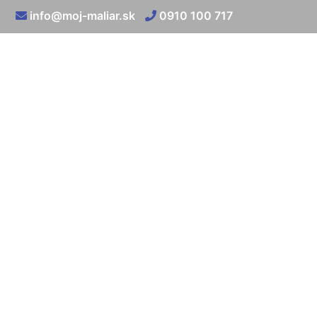
info@moj-maliar.sk
0910 100 717
Mal