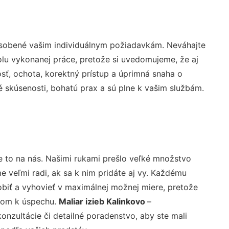
ôsobené vašim individuálnym požiadavkám. Neváhajte
rolu vykonanej práce, pretože si uvedomujeme, že aj
ť, ochota, korektný prístup a úprimná snaha o
 skúsenosti, bohatú prax a sú plne k vašim službám.
e to na nás. Našimi rukami prešlo veľké množstvo
veľmi radi, ak sa k nim pridáte aj vy. Každému
biť a vyhovieť v maximálnej možnej miere, pretože
účom k úspechu.
Maliar izieb Kalinkovo
–
nzultácie či detailné poradenstvo, aby ste mali