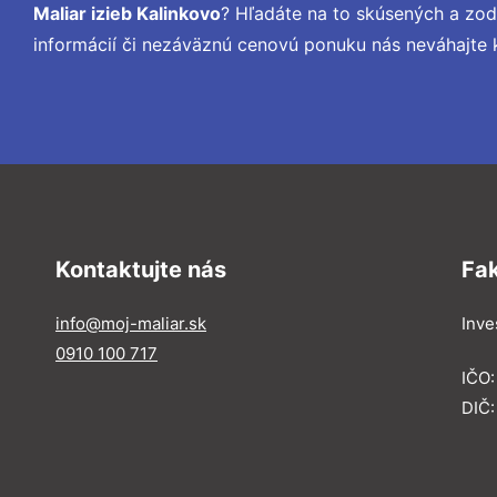
Maliar izieb Kalinkovo
? Hľadáte na to skúsených a zo
informácií či nezáväznú cenovú ponuku nás neváhajte 
Kontaktujte nás
Fa
info@moj-maliar.sk
Inves
0910 100 717
IČO:
DIČ: