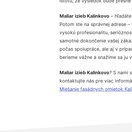
istotu, že výsledok bude presne
Maliar izieb Kalinkovo
– hľadáte
Potom ste na správnej adrese –
vysokú profesionalitu, seriózno
samotné dokončenie vašej zákazk
počas spolupráce, ale aj v prípa
berieme vážne a snažíme sa ju vy
Maliar izieb Kalinkovo
? S nami 
kontaktujte nás pre viac informác
Miešanie fasádnych omietok Kal