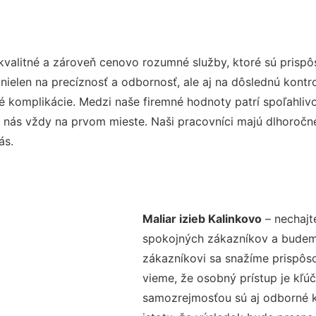
kvalitné a zároveň cenovo rozumné služby, ktoré sú prisp
e nielen na precíznosť a odbornosť, ale aj na dôslednú kont
komplikácie. Medzi naše firemné hodnoty patrí spoľahlivos
 nás vždy na prvom mieste. Naši pracovníci majú dlhoročné
ás.
Maliar izieb Kalinkovo
– nechajt
spokojných zákazníkov a budeme 
zákazníkovi sa snažíme prispôso
vieme, že osobný prístup je kľ
samozrejmosťou sú aj odborné ko