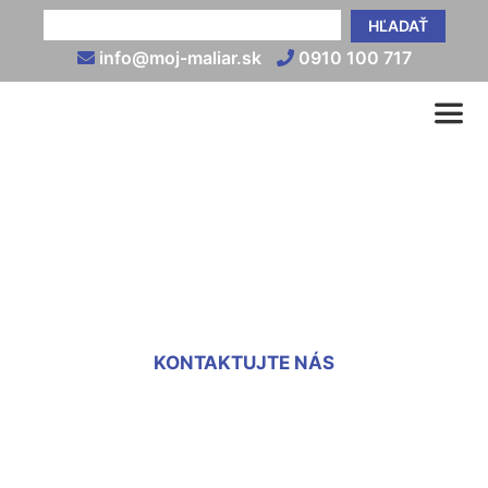
HĽADAŤ
info@moj-maliar.sk
0910 100 717
Maliari izieb Devínska Nová
Ves
KONTAKTUJTE NÁS