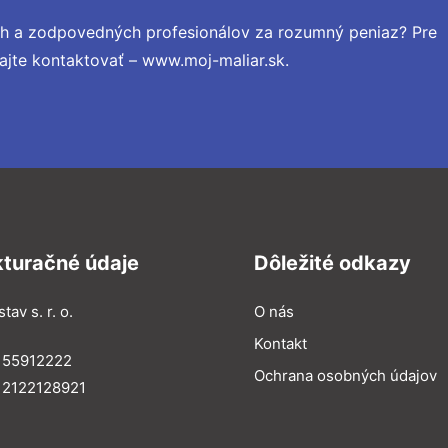
ch a zodpovedných profesionálov za rozumný peniaz? Pre
ajte kontaktovať – www.moj-maliar.sk.
kturačné údaje
Dôležité odkazy
tav s. r. o.
O nás
Kontakt
 55912222
Ochrana osobných údajov
 2122128921