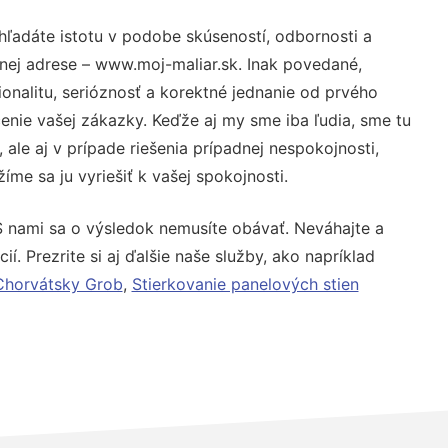
hľadáte istotu v podobe skúseností, odbornosti a
nej adrese – www.moj-maliar.sk. Inak povedané,
nalitu, serióznosť a korektné jednanie od prvého
nie vašej zákazky. Keďže aj my sme iba ľudia, sme tu
 ale aj v prípade riešenia prípadnej nespokojnosti,
me sa ju vyriešiť k vašej spokojnosti.
S nami sa o výsledok nemusíte obávať. Neváhajte a
ií. Prezrite si aj ďalšie naše služby, ako napríklad
 Chorvátsky Grob
,
Stierkovanie panelových stien