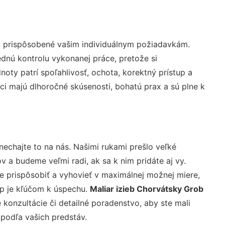
ú prispôsobené vašim individuálnym požiadavkám.
lednú kontrolu vykonanej práce, pretože si
ty patrí spoľahlivosť, ochota, korektný prístup a
i majú dlhoročné skúsenosti, bohatú prax a sú plne k
nechajte to na nás. Našimi rukami prešlo veľké
a budeme veľmi radi, ak sa k nim pridáte aj vy.
 prispôsobiť a vyhovieť v maximálnej možnej miere,
up je kľúčom k úspechu.
Maliar izieb Chorvátsky Grob
konzultácie či detailné poradenstvo, aby ste mali
 podľa vašich predstáv.