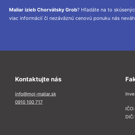
Maliar izieb Chorvátsky Grob
? Hľadáte na to skúsený
viac informácií či nezáväznú cenovú ponuku nás neváh
Kontaktujte nás
Fa
info@moj-maliar.sk
Inves
0910 100 717
IČO:
DIČ: