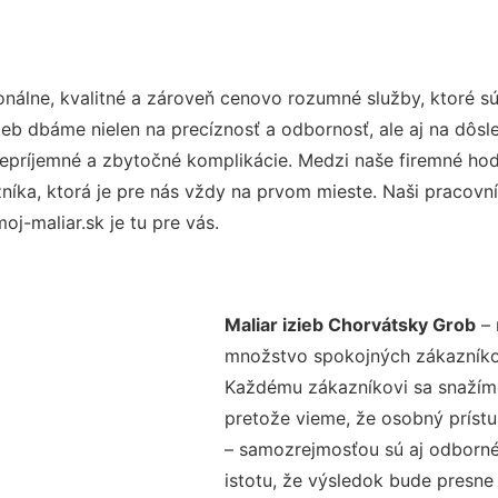
nálne, kvalitné a zároveň cenovo rozumné služby, ktoré s
užieb dbáme nielen na precíznosť a odbornosť, ale aj na dôs
ríjemné a zbytočné komplikácie. Medzi naše firemné hodno
ka, ktorá je pre nás vždy na prvom mieste. Naši pracovníc
j-maliar.sk je tu pre vás.
Maliar izieb Chorvátsky Grob
– 
množstvo spokojných zákazníkov 
Každému zákazníkovi sa snažíme
pretože vieme, že osobný príst
– samozrejmosťou sú aj odborné 
istotu, že výsledok bude presne