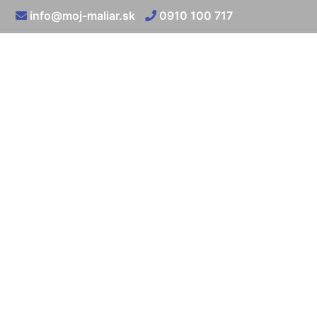
info@moj-maliar.sk
0910 100 717
Maliar