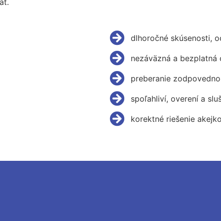
ať.
dlhoročné skúsenosti, 
nezáväzná a bezplatná 
preberanie zodpovednos
spoľahliví, overení a slu
korektné riešenie akejk