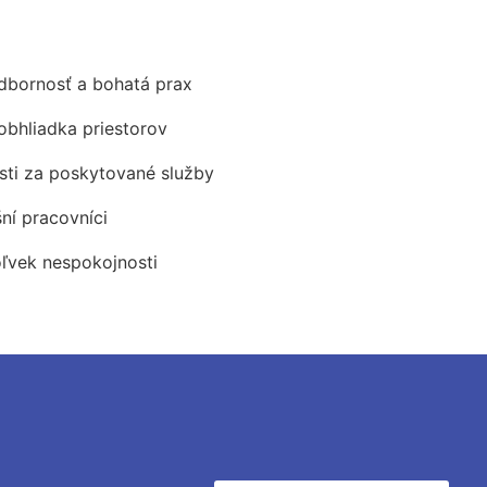
odbornosť a bohatá prax
obhliadka priestorov
ti za poskytované služby
šní pracovníci
oľvek nespokojnosti