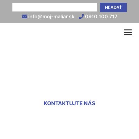
HĽADAŤ
info@moj-maliar.sk
0910 100 717
Maliar cena za m2
Marchegg-Bahnhof
KONTAKTUJTE NÁS