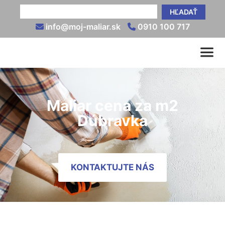
HĽADAŤ
info@moj-maliar.sk
0910 100 717
Maliar cena za m2
Dúbravka
KONTAKTUJTE NÁS