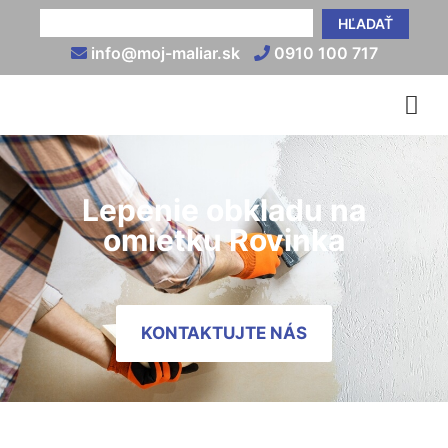
HĽADAŤ
info@moj-maliar.sk
0910 100 717
Lepenie obkladu na
omietku Rovinka
KONTAKTUJTE NÁS