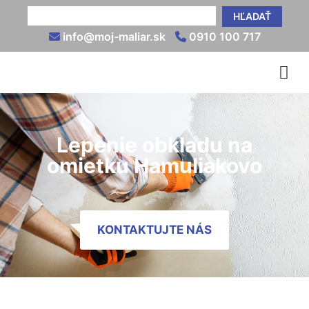
HĽADAŤ
info@moj-maliar.sk
0910 100 717
Lepenie obkladu na
omietku Hamuliakovo
KONTAKTUJTE NÁS