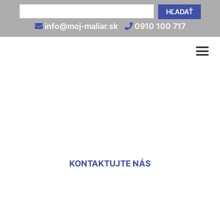
HĽADAŤ
info@moj-maliar.sk
0910 100 717
Kotvenie sadrokartónu na
stenu Witzeldorf
KONTAKTUJTE NÁS