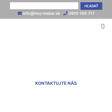
HĽADAŤ
info@moj-maliar.sk
0910 100 717
Kotvenie sadrokartónu na
stenu Marchegg-Bahnhof
KONTAKTUJTE NÁS