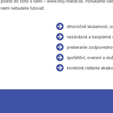
 poďte do toho s nami – www.moj-maliar.sk. Ponúkame vám
 nami nebudete ľutovať.
dlhoročné skúsenosti, 
nezáväzná a bezplatná 
preberanie zodpovednos
spoľahliví, overení a slu
korektné riešenie akejk