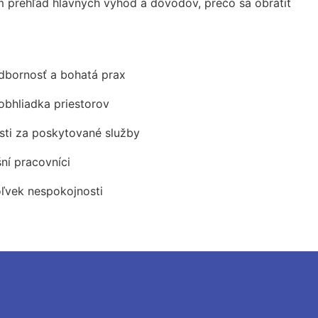
 prehľad hlavných výhod a dôvodov, prečo sa obrátiť
odbornosť a bohatá prax
obhliadka priestorov
ti za poskytované služby
šní pracovníci
oľvek nespokojnosti