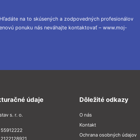
 Hľadáte na to skúsených a zodpovedných profesionálov
 cenovú ponuku nás neváhajte kontaktovať – www.moj-
kturačné údaje
Dôležité odkazy
tav s. r. o.
O nás
Kontakt
 55912222
Ochrana osobných údajov
 2122128921