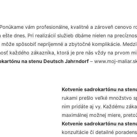
 Ponúkame vám profesionálne, kvalitné a zároveň cenovo r
šte dnes. Pri realizácií služieb dbáme nielen na precíznos
 môže spôsobiť nepríjemné a zbytočné komplikácie. Medzi n
osť každého zákazníka, ktorá je pre nás vždy na prvom mie
okartónu na stenu Deutsch Jahrndorf
– www.moj-maliar.sk 
Kotvenie sadrokartónu na sten
rukami prešlo veľké množstvo s
nim pridáte aj vy. Každému záka
maximálnej možnej miere, preto
Kotvenie sadrokartónu na sten
konzultácie či detailné poradens