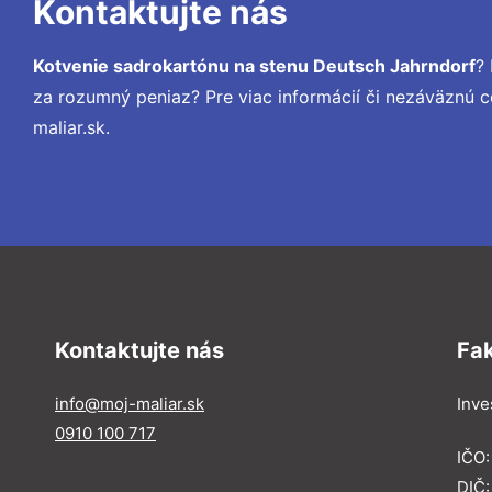
Kontaktujte nás
Kotvenie sadrokartónu na stenu Deutsch Jahrndorf
?
za rozumný peniaz? Pre viac informácií či nezáväznú
maliar.sk.
Kontaktujte nás
Fa
info@moj-maliar.sk
Inves
0910 100 717
IČO:
DIČ: