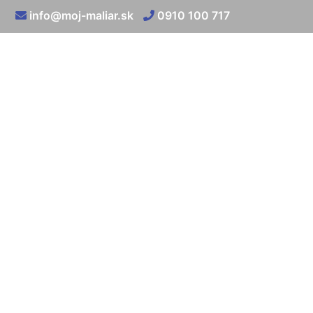
info@moj-maliar.sk
0910 100 717
Kotvenie sadroka