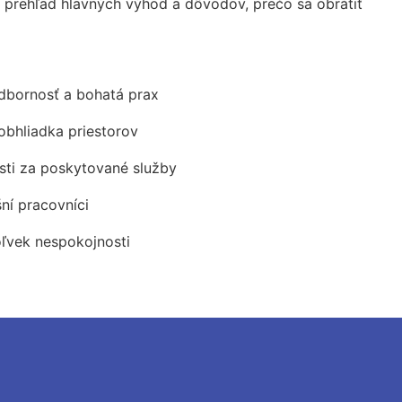
prehľad hlavných výhod a dôvodov, prečo sa obrátiť
odbornosť a bohatá prax
obhliadka priestorov
ti za poskytované služby
šní pracovníci
oľvek nespokojnosti