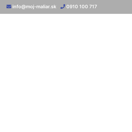
info@moj-maliar.sk
0910 100 717
Kotvenie sadroka