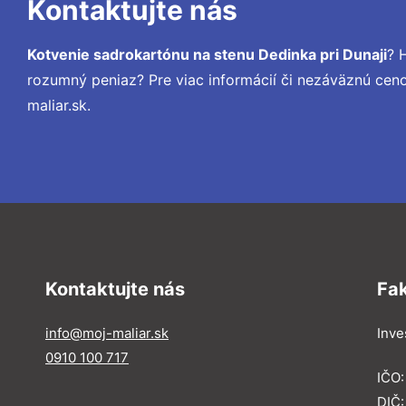
Kontaktujte nás
Kotvenie sadrokartónu na stenu Dedinka pri Dunaji
? 
rozumný peniaz? Pre viac informácií či nezáväznú ce
maliar.sk.
Kontaktujte nás
Fa
info@moj-maliar.sk
Inves
0910 100 717
IČO:
DIČ: