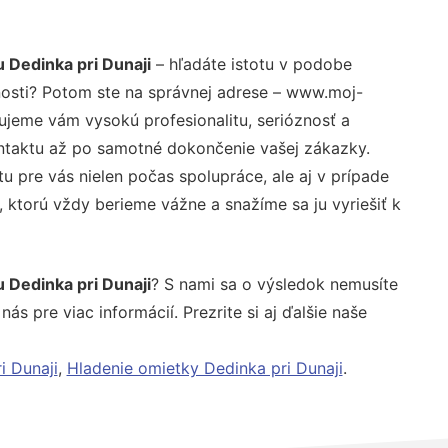
 Dedinka pri Dunaji
– hľadáte istotu v podobe
nosti? Potom ste na správnej adrese – www.moj-
tujeme vám vysokú profesionalitu, serióznosť a
ntaktu až po samotné dokončenie vašej zákazky.
u pre vás nielen počas spolupráce, ale aj v prípade
, ktorú vždy berieme vážne a snažíme sa ju vyriešiť k
 Dedinka pri Dunaji
? S nami sa o výsledok nemusíte
ás pre viac informácií. Prezrite si aj ďalšie naše
i Dunaji
,
Hladenie omietky Dedinka pri Dunaji
.