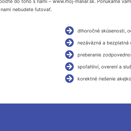
poďte do toho s nami – www.moj-maliar.sk. Ponúkame vám 
 nami nebudete ľutovať.
dlhoročné skúsenosti, 
nezáväzná a bezplatná 
preberanie zodpovednos
spoľahliví, overení a slu
korektné riešenie akejk