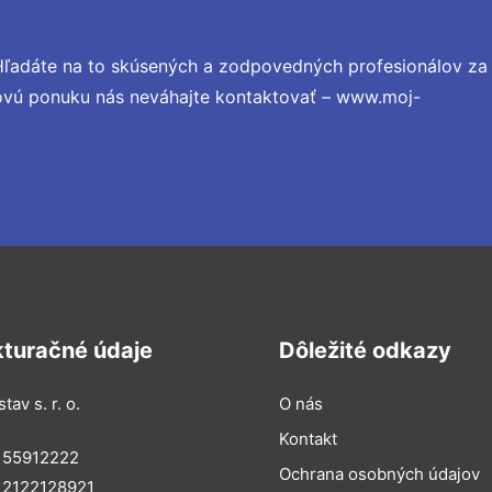
Hľadáte na to skúsených a zodpovedných profesionálov za
novú ponuku nás neváhajte kontaktovať – www.moj-
kturačné údaje
Dôležité odkazy
tav s. r. o.
O nás
Kontakt
 55912222
Ochrana osobných údajov
 2122128921