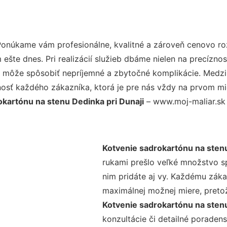
Ponúkame vám profesionálne, kvalitné a zároveň cenovo ro
šte dnes. Pri realizácií služieb dbáme nielen na precíznos
 môže spôsobiť nepríjemné a zbytočné komplikácie. Medzi n
osť každého zákazníka, ktorá je pre nás vždy na prvom mie
okartónu na stenu Dedinka pri Dunaji
– www.moj-maliar.sk j
Kotvenie sadrokartónu na stenu
rukami prešlo veľké množstvo s
nim pridáte aj vy. Každému záka
maximálnej možnej miere, preto
Kotvenie sadrokartónu na stenu
konzultácie či detailné poradens