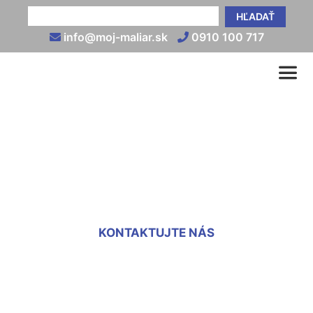
HĽADAŤ
info@moj-maliar.sk
0910 100 717
Kotvenie sadrokartónu na
stenu Berg
KONTAKTUJTE NÁS