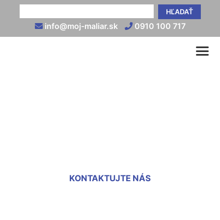
HĽADAŤ
info@moj-maliar.sk
0910 100 717
Koľko stojí maľovanie 3
izbového bytu
Groißenbrunn
KONTAKTUJTE NÁS