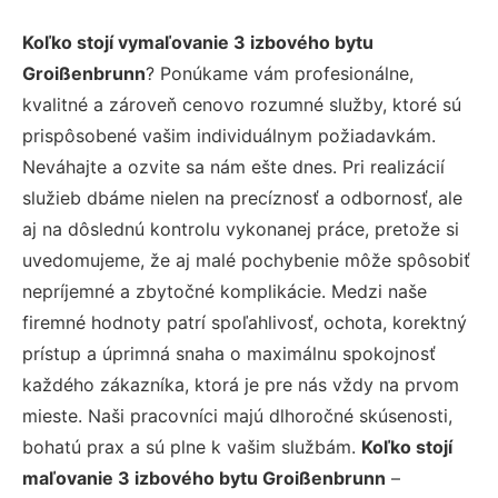
Koľko stojí vymaľovanie 3 izbového bytu
Groißenbrunn
? Ponúkame vám profesionálne,
kvalitné a zároveň cenovo rozumné služby, ktoré sú
prispôsobené vašim individuálnym požiadavkám.
Neváhajte a ozvite sa nám ešte dnes. Pri realizácií
služieb dbáme nielen na precíznosť a odbornosť, ale
aj na dôslednú kontrolu vykonanej práce, pretože si
uvedomujeme, že aj malé pochybenie môže spôsobiť
nepríjemné a zbytočné komplikácie. Medzi naše
firemné hodnoty patrí spoľahlivosť, ochota, korektný
prístup a úprimná snaha o maximálnu spokojnosť
každého zákazníka, ktorá je pre nás vždy na prvom
mieste. Naši pracovníci majú dlhoročné skúsenosti,
bohatú prax a sú plne k vašim službám.
Koľko stojí
maľovanie 3 izbového bytu Groißenbrunn
–