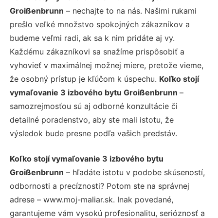
Groißenbrunn
– nechajte to na nás. Našimi rukami
prešlo veľké množstvo spokojných zákazníkov a
budeme veľmi radi, ak sa k nim pridáte aj vy.
Každému zákazníkovi sa snažíme prispôsobiť a
vyhovieť v maximálnej možnej miere, pretože vieme,
že osobný prístup je kľúčom k úspechu.
Koľko stojí
vymaľovanie 3 izbového bytu Groißenbrunn
–
samozrejmosťou sú aj odborné konzultácie či
detailné poradenstvo, aby ste mali istotu, že
výsledok bude presne podľa vašich predstáv.
Koľko stojí vymaľovanie 3 izbového bytu
Groißenbrunn
– hľadáte istotu v podobe skúseností,
odbornosti a precíznosti? Potom ste na správnej
adrese – www.moj-maliar.sk. Inak povedané,
garantujeme vám vysokú profesionalitu, serióznosť a