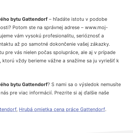
vého bytu Gattendorf
– hľadáte istotu v podobe
nosti? Potom ste na správnej adrese – www.moj-
tujeme vám vysokú profesionalitu, serióznosť a
ntaktu až po samotné dokončenie vašej zákazky.
u pre vás nielen počas spolupráce, ale aj v prípade
, ktorú vždy berieme vážne a snažíme sa ju vyriešiť k
vého bytu Gattendorf
? S nami sa o výsledok nemusíte
ás pre viac informácií. Prezrite si aj ďalšie naše
tendorf
,
Hrubá omietka cena práce Gattendorf
.