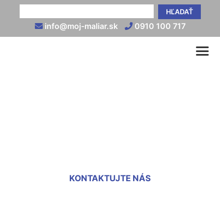
HĽADAŤ
info@moj-maliar.sk
0910 100 717
Koľko stojí maľovanie 3
izbového bytu Chorvátsky
Grob
KONTAKTUJTE NÁS