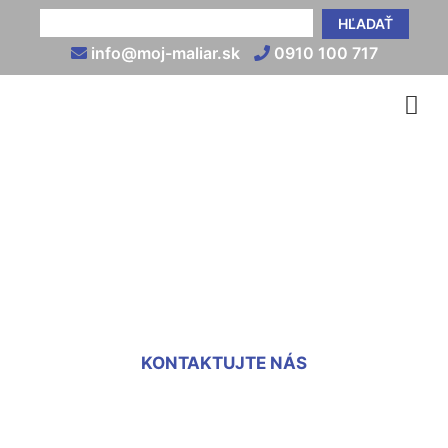
HĽADAŤ
info@moj-maliar.sk
0910 100 717
Koľko stojí vymaľovanie 2
izbového bytu
Stopfenreuth
KONTAKTUJTE NÁS