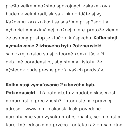
prešlo veľké množstvo spokojných zákazníkov a
budeme veľmi radi, ak sa k nim pridáte aj vy.
Každému zákazníkovi sa snažíme prispôsobiť a
vyhovieť v maximálnej možnej miere, pretože vieme,
že osobný prístup je kľúčom k úspechu.
Koľko stojí
vymaľovanie 2 izbového bytu Potzneusield
–
samozrejmosťou sú aj odborné konzultácie či
detailné poradenstvo, aby ste mali istotu, že
výsledok bude presne podľa vašich predstáv.
Koľko stojí vymaľovanie 2 izbového bytu
Potzneusield
– hľadáte istotu v podobe skúseností,
odbornosti a precíznosti? Potom ste na správnej
adrese – www.moj-maliar.sk. Inak povedané,
garantujeme vám vysokú profesionalitu, serióznosť a
korektné jednanie od prvého kontaktu až po samotné