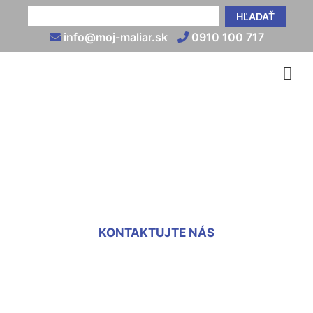
HĽADAŤ
info@moj-maliar.sk
0910 100 717
Koľko stojí vymaľovanie 2
izbového bytu Potzneusield
KONTAKTUJTE NÁS