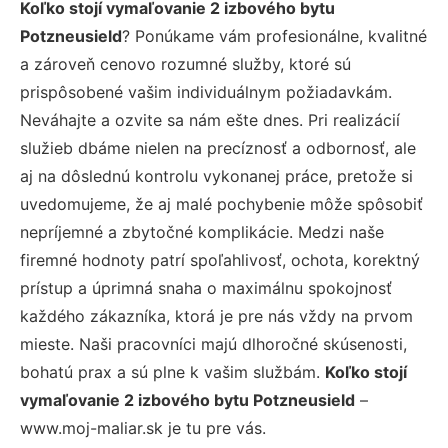
Koľko stojí vymaľovanie 2 izbového bytu
Potzneusield
? Ponúkame vám profesionálne, kvalitné
a zároveň cenovo rozumné služby, ktoré sú
prispôsobené vašim individuálnym požiadavkám.
Neváhajte a ozvite sa nám ešte dnes. Pri realizácií
služieb dbáme nielen na precíznosť a odbornosť, ale
aj na dôslednú kontrolu vykonanej práce, pretože si
uvedomujeme, že aj malé pochybenie môže spôsobiť
nepríjemné a zbytočné komplikácie. Medzi naše
firemné hodnoty patrí spoľahlivosť, ochota, korektný
prístup a úprimná snaha o maximálnu spokojnosť
každého zákazníka, ktorá je pre nás vždy na prvom
mieste. Naši pracovníci majú dlhoročné skúsenosti,
bohatú prax a sú plne k vašim službám.
Koľko stojí
vymaľovanie 2 izbového bytu Potzneusield
–
www.moj-maliar.sk je tu pre vás.