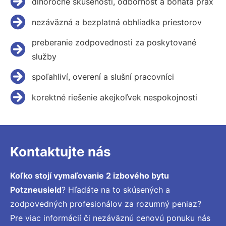
dlhoročné skúsenosti, odbornosť a bohatá prax
nezáväzná a bezplatná obhliadka priestorov
preberanie zodpovednosti za poskytované
služby
spoľahliví, overení a slušní pracovníci
korektné riešenie akejkoľvek nespokojnosti
Kontaktujte nás
Koľko stojí vymaľovanie 2 izbového bytu
Potzneusield
? Hľadáte na to skúsených a
zodpovedných profesionálov za rozumný peniaz?
Pre viac informácií či nezáväznú cenovú ponuku nás