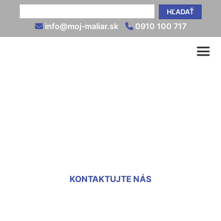
HĽADAŤ
info@moj-maliar.sk
0910 100 717
Koľko stojí vymaľovanie 2
izbového bytu Bad
Deutsch-Alterburg
KONTAKTUJTE NÁS