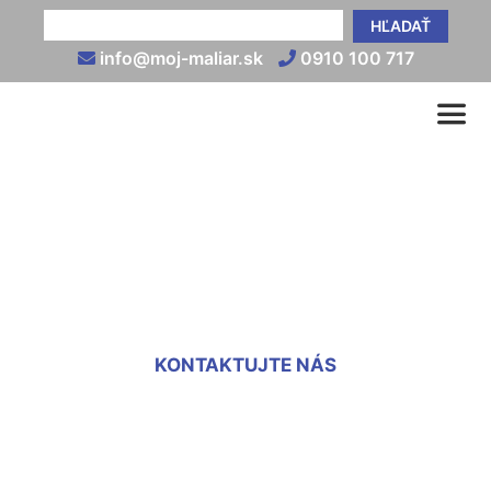
HĽADAŤ
info@moj-maliar.sk
0910 100 717
Jadrová omietka cena
práce Potzneusield
KONTAKTUJTE NÁS