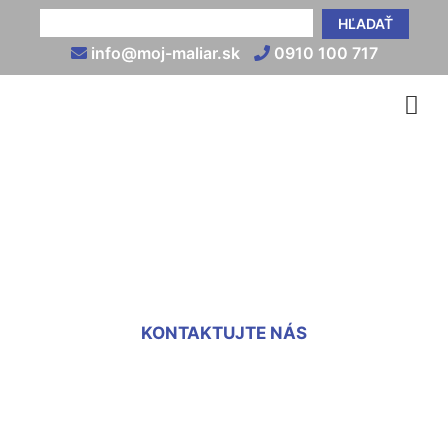
HĽADAŤ
info@moj-maliar.sk
0910 100 717
Fasádne omietky cena za
m2 Jarovce
KONTAKTUJTE NÁS