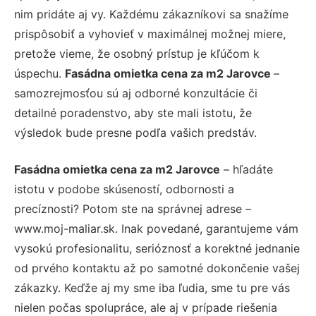
nim pridáte aj vy. Každému zákazníkovi sa snažíme
prispôsobiť a vyhovieť v maximálnej možnej miere,
pretože vieme, že osobný prístup je kľúčom k
úspechu.
Fasádna omietka cena za m2 Jarovce
–
samozrejmosťou sú aj odborné konzultácie či
detailné poradenstvo, aby ste mali istotu, že
výsledok bude presne podľa vašich predstáv.
Fasádna omietka cena za m2 Jarovce
– hľadáte
istotu v podobe skúseností, odbornosti a
precíznosti? Potom ste na správnej adrese –
www.moj-maliar.sk. Inak povedané, garantujeme vám
vysokú profesionalitu, serióznosť a korektné jednanie
od prvého kontaktu až po samotné dokončenie vašej
zákazky. Keďže aj my sme iba ľudia, sme tu pre vás
nielen počas spolupráce, ale aj v prípade riešenia