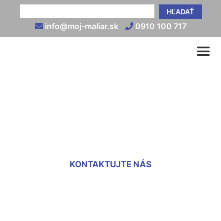
HĽADAŤ
info@moj-maliar.sk
0910 100 717
Fasádna omietka cena
práce Sandberg
KONTAKTUJTE NÁS