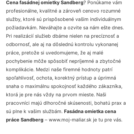
Cena fasádnej omietky Sandberg
? Ponúkame vám
profesionálne, kvalitné a zároveň cenovo rozumné
služby, ktoré sú prispôsobené vašim individuálnym
požiadavkám. Neváhajte a ozvite sa nám ešte dnes.
Pri realizácií služieb dbáme nielen na precíznosť a
odbornosť, ale aj na dôslednú kontrolu vykonanej
práce, pretože si uvedomujeme, že aj malé
pochybenie môže spôsobiť nepríjemné a zbytočné
komplikácie. Medzi naše firemné hodnoty patrí
spoľahlivosť, ochota, korektný prístup a úprimná
snaha o maximálnu spokojnosť každého zákazníka,
ktorá je pre nás vždy na prvom mieste. Naši
pracovníci majú dlhoročné skúsenosti, bohatú prax a
sú plne k vašim službám.
Fasádna omietka cena
práce Sandberg
– www.moj-maliar.sk je tu pre vás.