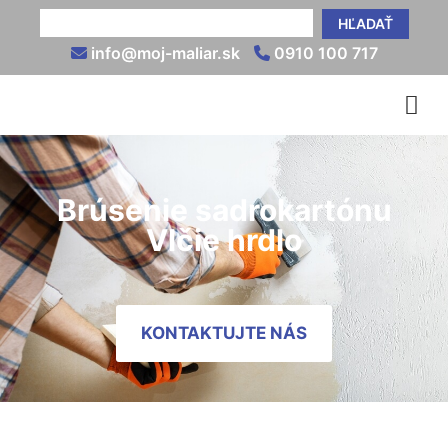
HĽADAŤ
info@moj-maliar.sk
0910 100 717
Brúsenie sadrokartónu
Vlčie hrdlo
KONTAKTUJTE NÁS