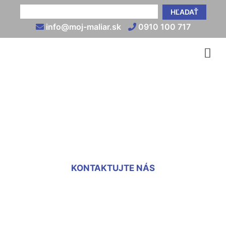
HĽADAŤ
info@moj-maliar.sk
0910 100 717
Brúsenie sadrokartónu
Vajnory
KONTAKTUJTE NÁS