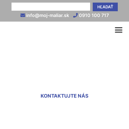
HĽADAŤ
info@moj-maliar.sk
0910 100 717
Brúsenie sadrokartónu
Staré Mesto
KONTAKTUJTE NÁS