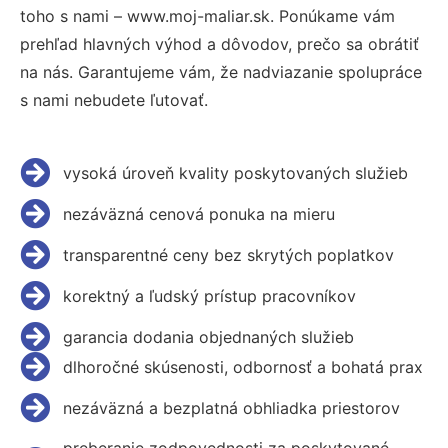
toho s nami – www.moj-maliar.sk. Ponúkame vám
prehľad hlavných výhod a dôvodov, prečo sa obrátiť
na nás. Garantujeme vám, že nadviazanie spolupráce
s nami nebudete ľutovať.
vysoká úroveň kvality poskytovaných služieb
nezáväzná cenová ponuka na mieru
transparentné ceny bez skrytých poplatkov
korektný a ľudský prístup pracovníkov
garancia dodania objednaných služieb
dlhoročné skúsenosti, odbornosť a bohatá prax
nezáväzná a bezplatná obhliadka priestorov
preberanie zodpovednosti za poskytované