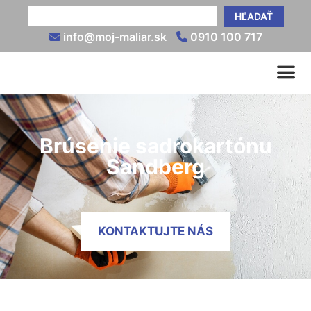
HĽADAŤ
info@moj-maliar.sk
0910 100 717
Brúsenie sadrokartónu
Sandberg
KONTAKTUJTE NÁS