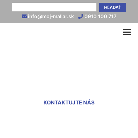
HĽADAŤ
info@moj-maliar.sk
0910 100 717
Brúsenie sadrokartónu
Marchegg
KONTAKTUJTE NÁS