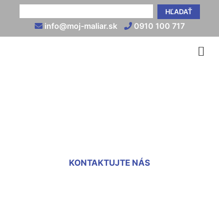
HĽADAŤ
info@moj-maliar.sk
0910 100 717
Brúsenie sadrokartónu
Hollern
KONTAKTUJTE NÁS