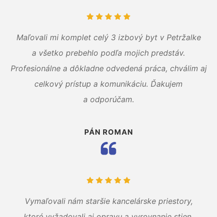
Maľovali mi komplet celý 3 izbový byt v Petržalke
a všetko prebehlo podľa mojich predstáv.
Profesionálne a dôkladne odvedená práca, chválim aj
celkový prístup a komunikáciu. Ďakujem
a odporúčam.
PÁN ROMAN
Vymaľovali nám staršie kancelárske priestory,
ktoré vyžadovali aj opravu a vyrovnanie stien.